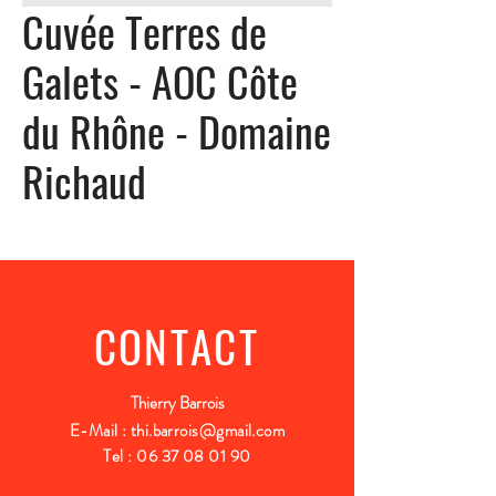
Cuvée Terres de
Galets - AOC Côte
du Rhône - Domaine
Richaud
CONTACT
Thierry Barrois
E-Mail :
thi.barrois@gmail.com
Tel :
06 37 08 01 90