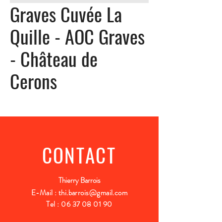
Graves Cuvée La
Quille - AOC Graves
- Château de
Cerons
CONTACT
Thierry Barrois
E-Mail :
thi.barrois@gmail.com
Tel :
06 37 08 01 90